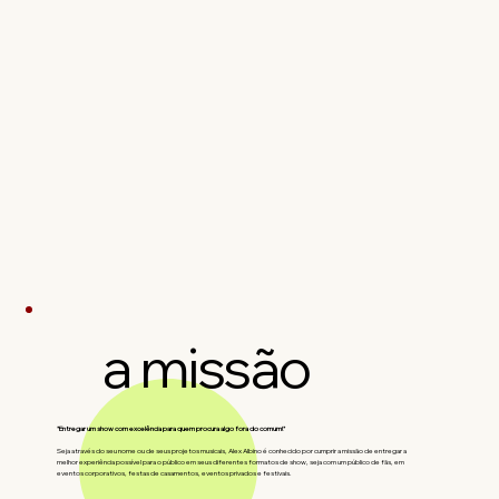
a missão
"Entregar um show com excelência para quem procura algo fora do comum!"
Seja através do seu nome ou de seus projetos musicais, Alex Albino é conhecido por cumprir a missão de entregar a
melhor experiência possível para o público em seus diferentes formatos de show, seja com um público de fãs, em
eventos corporativos, festas de casamentos, eventos privados e festivais.