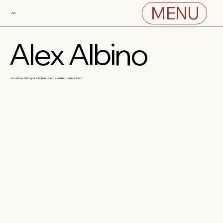
MENU
AA
Alex Albino
um show único para tornar o seu evento memorável