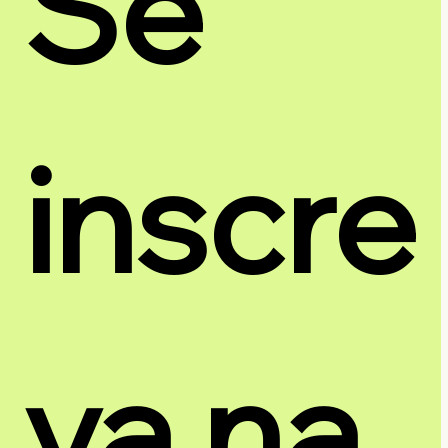
Se 
inscre
va na 