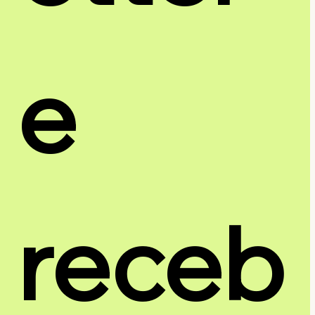
e 
receb