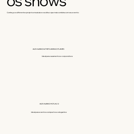
os shows
Conheça os diferentes projetos musicais e escolha o que mais combina com seu evento:
ALEX ALBINO & THE FLAMINGO FLAMES
Ideal para casamentos e corporativos
ALEX ALBINO HOTJAZZ
Ideal para eventos compactos e elegantes