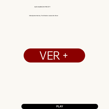
ALEX ALBINO IN THE CITY
Ideal para marcas, festivais e casas de show
VER +
PLAY