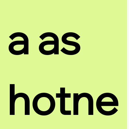
a as 
hotne