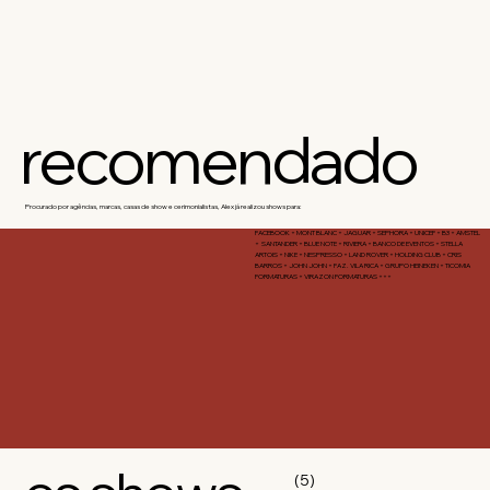
recomendado
Procurado por agências, marcas, casas de show e cerimonialistas, Alex já realizou shows para:
FACEBOOK + MONT BLANC + JAGUAR + SEPHORA + UNICEF + B3 + AMSTEL
+ SANTANDER + BLUE NOTE + RIVIERA + BANCO DE EVENTOS + STELLA
ARTOIS + NIKE + NESPRESSO + LAND ROVER + HOLDING CLUB + CRIS
BARROS + JOHN JOHN + FAZ. VILA RICA + GRUPO HEINEKEN + TICOMIA
FORMATURAS + VIRAZON FORMATURAS +++
(5)