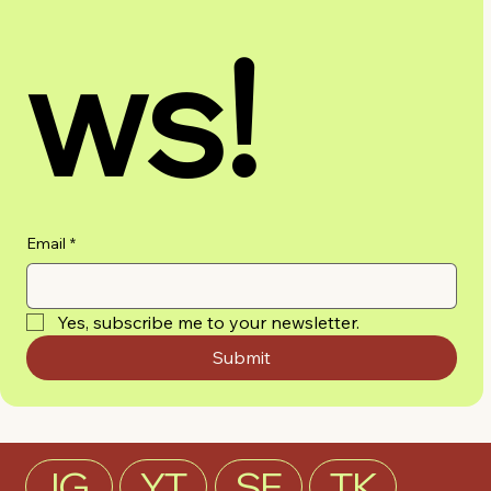
ws!
Email
*
Yes, subscribe me to your newsletter.
Submit
IG
YT
SF
TK